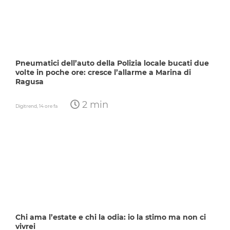
Pneumatici dell’auto della Polizia locale bucati due
volte in poche ore: cresce l’allarme a Marina di
Ragusa
2 min
Digitrend,
14 ore fa
Chi ama l’estate e chi la odia: io la stimo ma non ci
vivrei