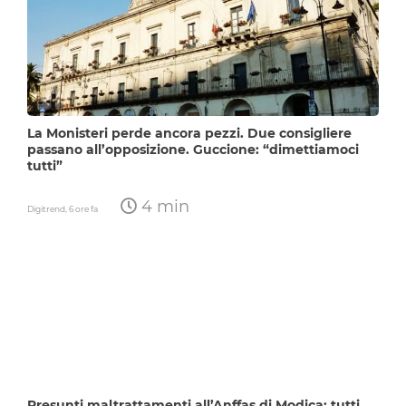
La Monisteri perde ancora pezzi. Due consigliere
passano all’opposizione. Guccione: “dimettiamoci
tutti”
4 min
Digitrend,
6 ore fa
Presunti maltrattamenti all’Anffas di Modica: tutti