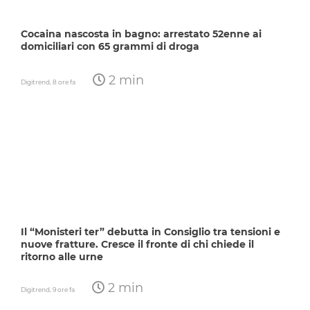
Cocaina nascosta in bagno: arrestato 52enne ai
domiciliari con 65 grammi di droga
2 min
Digitrend,
8 ore fa
Il “Monisteri ter” debutta in Consiglio tra tensioni e
nuove fratture. Cresce il fronte di chi chiede il
ritorno alle urne
2 min
Digitrend,
9 ore fa