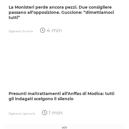
La Monisteri perde ancora pezzi. Due consigliere
passano all’opposizione. Guccione: “dimettiamoci
tutti”
4 min
Digitrend,
24 ore fa
Presunti maltrattamenti all’Anffas di Modica: tutti
gli indagati scelgono il silenzio
1 min
Digitrend,
1 giorno fa