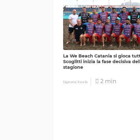
La We Beach Catania si gioca tutt
Scoglitti inizia la fase decisiva del
stagione
2 min
Digitrend,
9 ore fa