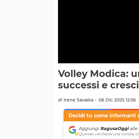
Volley Modica: u
successi e cresci
di Irene Savasta -
06 Dic 2025 12:56
Decidi tu come informarti 
Aggiungi
RagusaOggi
alle
Quando cercherai una notizia, ci 