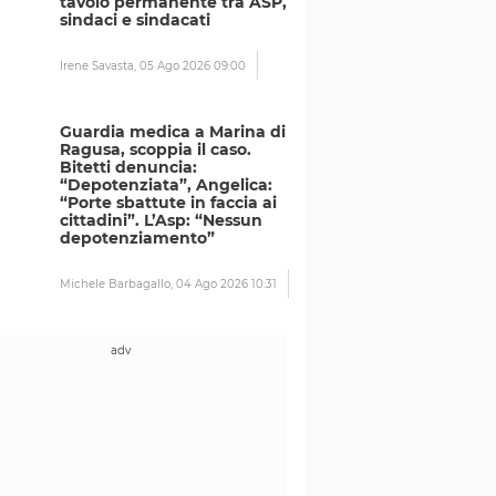
tavolo permanente tra ASP,
sindaci e sindacati
Irene Savasta,
05 Ago 2026 09:00
Guardia medica a Marina di
Ragusa, scoppia il caso.
Bitetti denuncia:
“Depotenziata”, Angelica:
“Porte sbattute in faccia ai
cittadini”. L’Asp: “Nessun
depotenziamento”
Michele Barbagallo,
04 Ago 2026 10:31