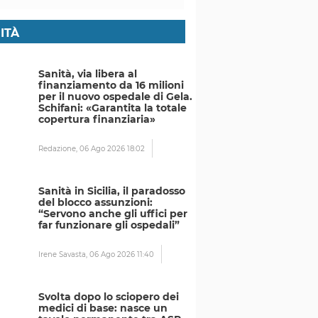
ITÀ
Sanità, via libera al
finanziamento da 16 milioni
per il nuovo ospedale di Gela.
Schifani: «Garantita la totale
copertura finanziaria»
Redazione,
06 Ago 2026 18:02
Sanità in Sicilia, il paradosso
del blocco assunzioni:
“Servono anche gli uffici per
far funzionare gli ospedali”
Irene Savasta,
06 Ago 2026 11:40
Svolta dopo lo sciopero dei
medici di base: nasce un