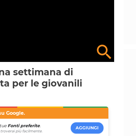
na settimana di
ta per le giovanili
su Google.
 tue
Fonti preferite
.
AGGIUNGI
troverai più facilmente.