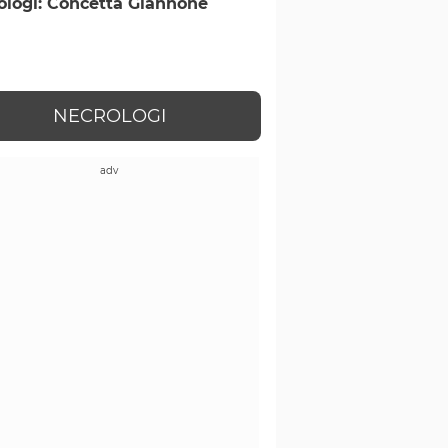
ologi: Concetta Giannone
NECROLOGI