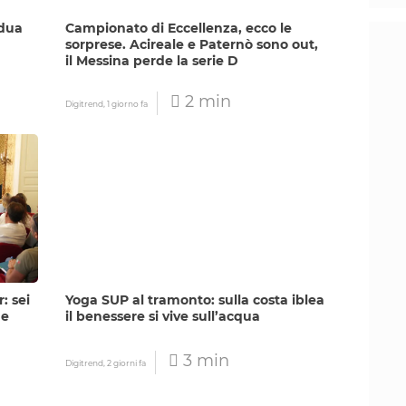
adua
Campionato di Eccellenza, ecco le
sorprese. Acireale e Paternò sono out,
il Messina perde la serie D
2 min
Digitrend,
1 giorno fa
: sei
Yoga SUP al tramonto: sulla costa iblea
 e
il benessere si vive sull’acqua
3 min
Digitrend,
2 giorni fa