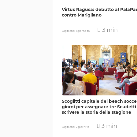
Virtus Ragusa: debutto al PalaP
contro Marigliano
3 min
Digitrend,
1 giorno fa
Scoglitti capitale del beach soccer
giorni per assegnare tre Scudetti
scrivere la storia della stagione
3 min
Digitrend,
2 giorni fa