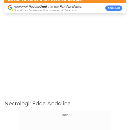
Aggiungi
RagusaOggi
alle tue
Fonti preferite
.
AGGIUNGI
Quando cercherai una notizia, ci troverai più facilmente.
Necrologi: Edda Andolina