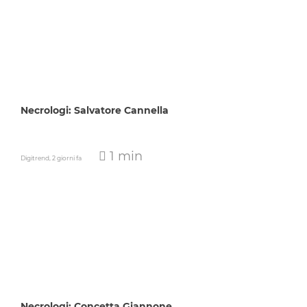
Necrologi: Salvatore Cannella
1 min
Digitrend,
2 giorni fa
Necrologi: Concetta Giannone