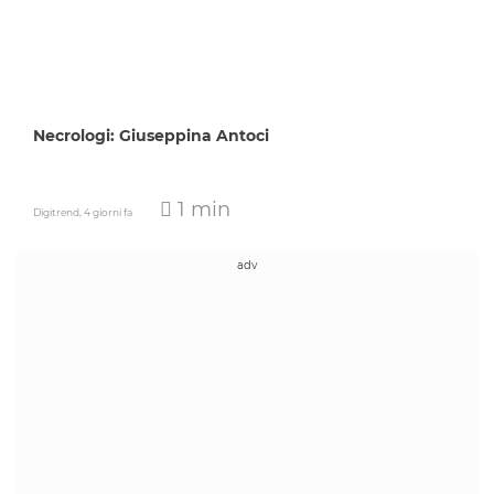
Necrologi: Giuseppina Antoci
1 min
Digitrend,
4 giorni fa