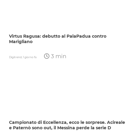
Virtus Ragusa: debutto al PalaPadua contro
Marigliano
3 min
Digitrend,
1 giorno fa
Campionato di Eccellenza, ecco le sorprese. Acireale
e Paternò sono out, il Messina perde la serie D