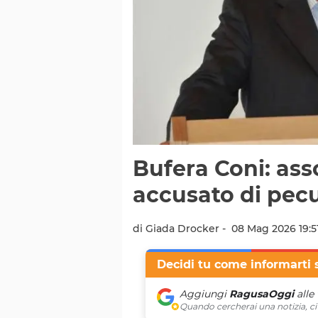
Bufera Coni: ass
accusato di pec
di Giada Drocker -
08 Mag 2026 19:5
Decidi tu come informarti 
Aggiungi
RagusaOggi
alle
Quando cercherai una notizia, ci 