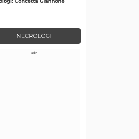
ologi: Concetta Giannone
NECROLOGI