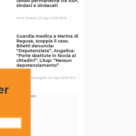
tavolo permanente tra ASP,
sindaci e sindacati
Irene Savasta,
05 Ago 2026 09:00
Guardia medica a Marina di
Ragusa, scoppia il caso.
Bitetti denuncia:
“Depotenziata”, Angelica:
“Porte sbattute in faccia ai
cittadini”. L’Asp: “Nessun
depotenziamento”
Michele Barbagallo,
04 Ago 2026 10:31
er