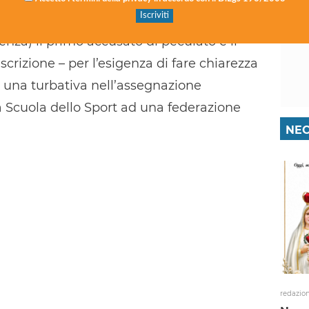
re Mezzasalma, (difesi dagli avvocati
enza) il primo accusato di peculato e il
crizione – per l’esigenza di fare chiarezza
va una turbativa nell’assegnazione
lla Scuola dello Sport ad una federazione
NEC
redazio