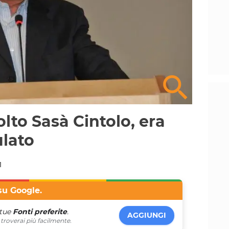
olto Sasà Cintolo, era
ulato
1
su Google.
 tue
Fonti preferite
.
AGGIUNGI
troverai più facilmente.