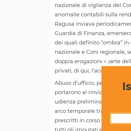
nazionale di vigilanza del Co
anomalie contabili sulla rend
Ragusa inviava periodicament
Guardia di Finanza, emersero 
dei quali definito “ombra” in 
nazionale e Coni regionale, s
doppia erogazione, parte dell
privati, di qui, l’accusa di pe
I
Abuso d’ufficio, peculato e t
portarono al rinvio a giudizi
udienza preliminare). I reati
arco temporale tra il 2006 e il
prescritti in corso di dibatt
tutti gli imputati erano uscit