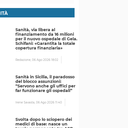
ITÀ
Sanità, via libera al
finanziamento da 16 milioni
per il nuovo ospedale di Gela.
Schifani: «Garantita la totale
copertura finanziaria»
Redazione,
06 Ago 2026 18:02
Sanità in Sicilia, il paradosso
del blocco assunzioni:
“Servono anche gli uffici per
far funzionare gli ospedali”
Irene Savasta,
06 Ago 2026 11:40
Svolta dopo lo sciopero dei
medici di base: nasce un