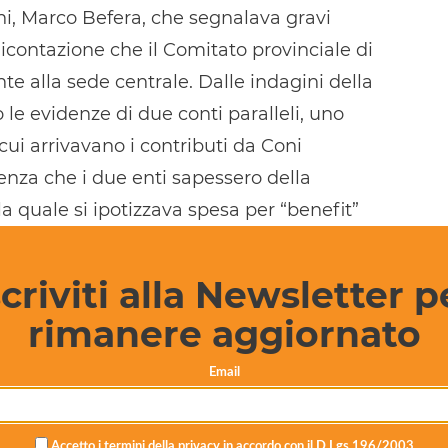
ni, Marco Befera, che segnalava gravi
icontazione che il Comitato provinciale di
e alla sede centrale. Dalle indagini della
le evidenze di due conti paralleli, uno
cui arrivavano i contributi da Coni
enza che i due enti sapessero della
a quale si ipotizzava spesa per “benefit”
culato.
scriviti alla Newsletter p
urbativa d’asta furono le contestazioni che
o di 8 persone (una venne assolta in
rimanere aggiornato
 contestati sarebbero stati commessi in un
Email
 2017. In gran parte reati dichiarati
imento (quelli commessi prima del 2012),
i dal processo, tranne Rosario Cintolo ex
Accetto i termini della privacy in accordo con il D.Lgs 196/2003