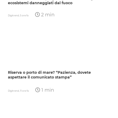
ecosistemi danneggiati dal fuoco
2 min
Digitrend,
5 ore fa
Riserva o porto di mare? “Pazienza, dovete
aspettare il comunicato stampa”
1 min
Digitrend,
11 ore fa