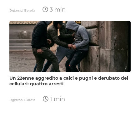
3 min
Digitrend,
15 ore fa
Un 22enne aggredito a calci e pugni e derubato dei
cellulari: quattro arresti
1 min
Digitrend,
18 ore fa