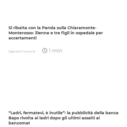
Si ribalta con la Panda sulla Chiaramonte-
Monterosso: 31enne e tre figli in ospedale per
accertamenti
1 min
Digitrend,
11 minuti fa
“Ladri, fermatevi, è inutile”: la pubblicità della banca
Baps rivolta ai ladri dopo gli ultimi assalti ai
bancomat