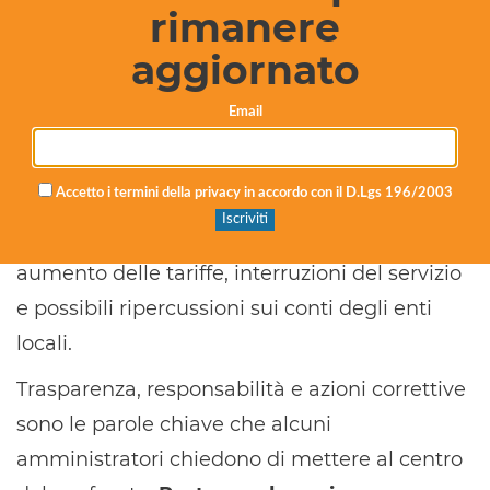
rimanere
la nomina del nuovo amministratore e
l’approvazione del bilancio 2024 – ma
aggiornato
rappresenterà anche un banco di prova
Email
politico sulla gestione di un’azienda pubblica
strategica per il territorio.
Accetto i termini della privacy in accordo con il D.Lgs 196/2003
Il rischio non riguarda solo la tenuta della
società, ma anche le ricadute sui cittadini, tra
aumento delle tariffe, interruzioni del servizio
e possibili ripercussioni sui conti degli enti
locali.
Trasparenza, responsabilità e azioni correttive
sono le parole chiave che alcuni
amministratori chiedono di mettere al centro