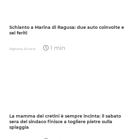
Schianto a Marina di Ragusa: due auto coinvolte e
sei feriti
1 min
Digitrend,
20 ore fa
La mamma dei cretini è sempre incinta: il sabato
sera del sindaco finisce a togliere pietre sulla
spiaggia