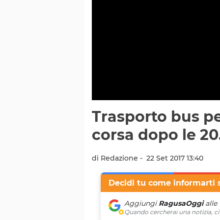
Trasporto bus per
corsa dopo le 20.
di Redazione -
22 Set 2017 13:40
Decidi tu come informarti 
Aggiungi
RagusaOggi
alle
Quando cercherai una notizia, ci 