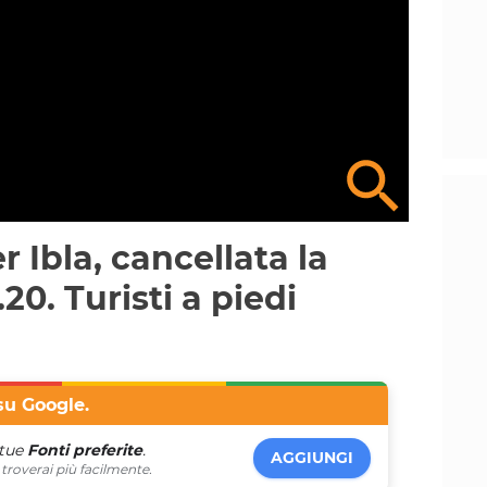
 Ibla, cancellata la
20. Turisti a piedi
su Google.
 tue
Fonti preferite
.
AGGIUNGI
troverai più facilmente.