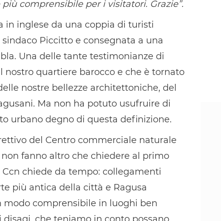
 più comprensibile per i visitatori. Grazie”.
tta in inglese da una coppia di turisti
l sindaco Piccitto e consegnata a una
 Ibla. Una delle tante testimonianze di
 il nostro quartiere barocco e che è tornato
lle nostre bellezze architettoniche, del
agusani. Ma non ha potuto usufruire di
orto urbano degno di questa definizione.
 direttivo del Centro commerciale naturale
hi non fanno altro che chiedere al primo
 il Ccn chiede da tempo: collegamenti
rte più antica della città e Ragusa
 in modo comprensibile in luoghi ben
 i disagi, che teniamo in conto possano