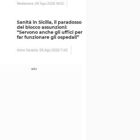
Redazione,
06 Ago 2026 18:02
Sanità in Sicilia, il paradosso
del blocco assunzioni:
“Servono anche gli uffici per
far funzionare gli ospedali”
Irene Savasta,
06 Ago 2026 11:40