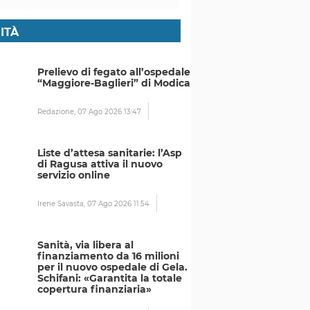
ITÀ
Prelievo di fegato all’ospedale
“Maggiore-Baglieri” di Modica
Redazione,
07 Ago 2026 13:47
Liste d’attesa sanitarie: l’Asp
di Ragusa attiva il nuovo
servizio online
Irene Savasta,
07 Ago 2026 11:54
Sanità, via libera al
finanziamento da 16 milioni
per il nuovo ospedale di Gela.
Schifani: «Garantita la totale
copertura finanziaria»