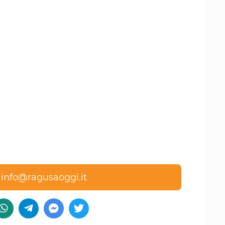
a
info@ragusaoggi.it