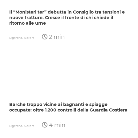
Il “Monisteri ter” debutta in Consiglio tra tensioni e
nuove fratture. Cresce il fronte di chi chiede il
ritorno alle urne
2 min
Digitrend,
15 ore fa
Barche troppo vicine ai bagnanti e spiagge
occupate: oltre 1.200 controlli della Guardia Costiera
4 min
Digitrend,
15 ore fa