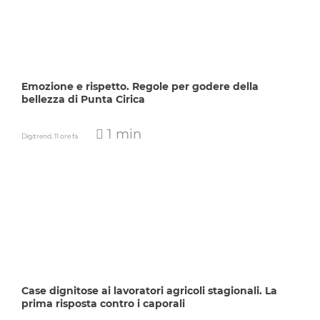
Emozione e rispetto. Regole per godere della
bellezza di Punta Cirica
1 min
Digitrend,
11 ore fa
Case dignitose ai lavoratori agricoli stagionali. La
prima risposta contro i caporali