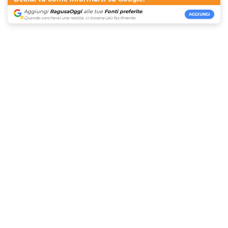
Aggiungi
RagusaOggi
alle tue
Fonti preferite
.
AGGIUNGI
Quando cercherai una notizia, ci troverai più facilmente.