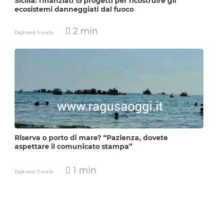
Sicilia: finanziati 15 progetti per ricostruire gli
ecosistemi danneggiati dal fuoco
2 min
Digitrend,
4 ore fa
Riserva o porto di mare? “Pazienza, dovete
aspettare il comunicato stampa”
1 min
Digitrend,
11 ore fa