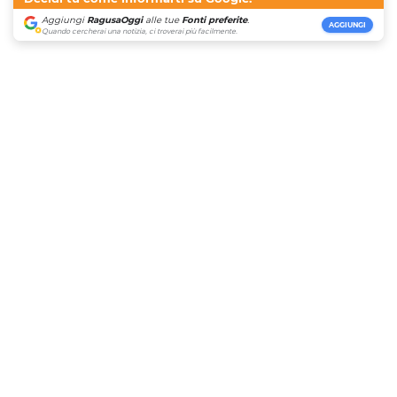
Aggiungi
RagusaOggi
alle tue
Fonti preferite
.
AGGIUNGI
Quando cercherai una notizia, ci troverai più facilmente.