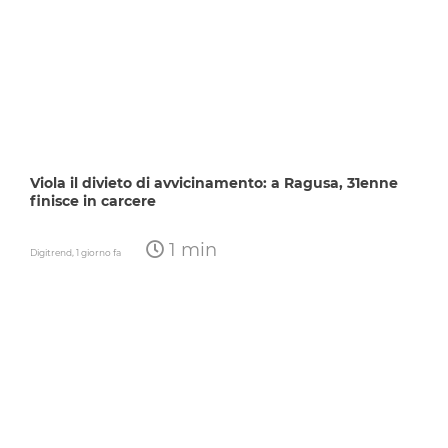
Viola il divieto di avvicinamento: a Ragusa, 31enne
finisce in carcere
1 min
Digitrend,
1 giorno fa