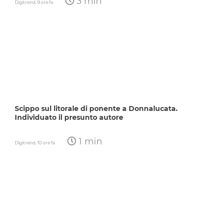
3 min
Digitrend,
9 ore fa
Scippo sul litorale di ponente a Donnalucata.
Individuato il presunto autore
1 min
Digitrend,
10 ore fa