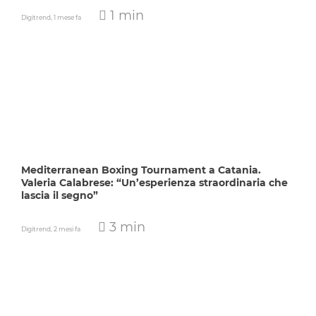
1 min
Digitrend,
1 mese fa
Mediterranean Boxing Tournament a Catania.
Valeria Calabrese: “Un’esperienza straordinaria che
lascia il segno”
3 min
Digitrend,
2 mesi fa