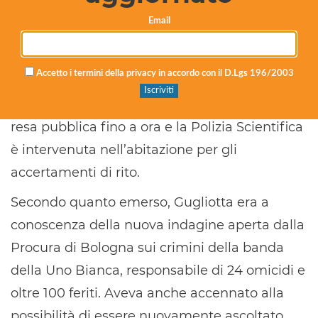
Nessun biglietto e nessun
segnale
Email
Al momento non sarebbero stati trovati
Accetto i termini della privacy in accordo con il D.Lgs 196/2003
biglietti di addio né segnali evidenti di un
gesto estremo. La morte, infatti, non era stata
resa pubblica fino a ora e la Polizia Scientifica
è intervenuta nell’abitazione per gli
accertamenti di rito.
Secondo quanto emerso, Gugliotta era a
conoscenza della nuova indagine aperta dalla
Procura di Bologna sui crimini della banda
della Uno Bianca, responsabile di 24 omicidi e
oltre 100 feriti. Aveva anche accennato alla
possibilità di essere nuovamente ascoltato