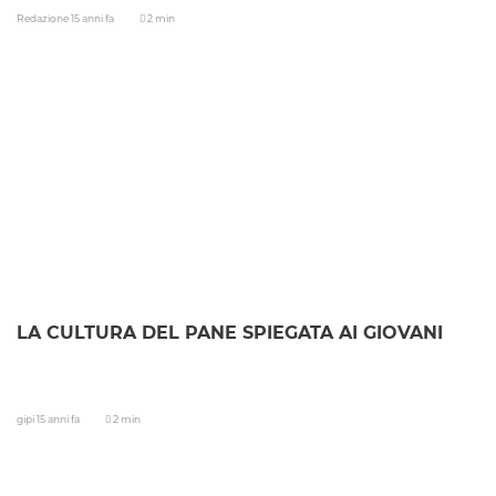
Redazione
15 anni fa
2 min
LA CULTURA DEL PANE SPIEGATA AI GIOVANI
gipi
15 anni fa
2 min