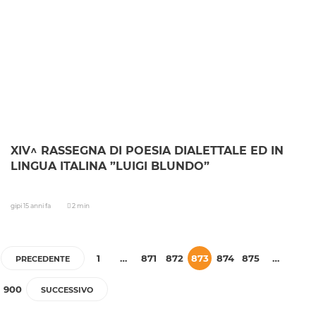
XIV^ RASSEGNA DI POESIA DIALETTALE ED IN
LINGUA ITALINA ”LUIGI BLUNDO”
gipi
15 anni fa
2 min
1
…
871
872
873
874
875
…
PRECEDENTE
900
SUCCESSIVO