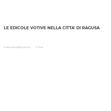
LE EDICOLE VOTIVE NELLA CITTA’ DI RAGUSA
Franco Portelli
15 anni fa
1 min