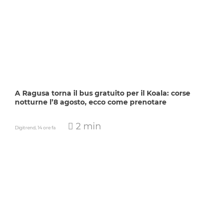
A Ragusa torna il bus gratuito per il Koala: corse
notturne l’8 agosto, ecco come prenotare
2 min
Digitrend,
14 ore fa