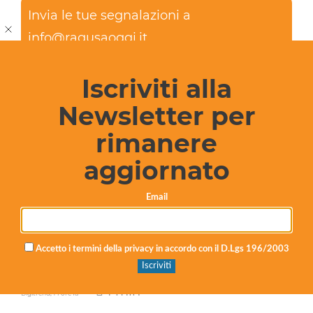
Invia le tue segnalazioni a
info@ragusaoggi.it
Iscriviti alla
Newsletter per
rimanere
aggiornato
Email
Etna in eruzione, nuova stretta sull’aeroporto di
Accetto i termini della privacy in accordo con il D.Lgs 196/2003
Catania: stop agli arrivi fino alle 21
1 min
Digitrend,
14 ore fa