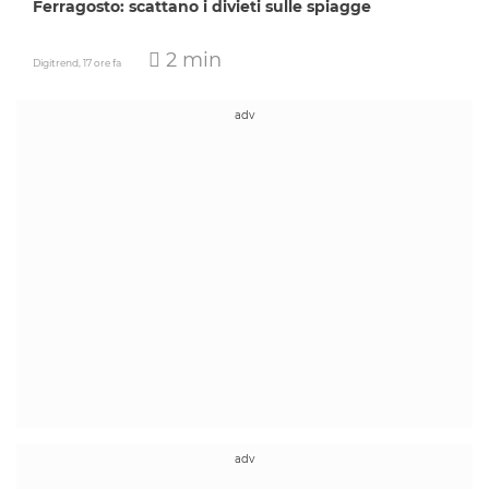
Ferragosto: scattano i divieti sulle spiagge
2 min
Digitrend,
17 ore fa