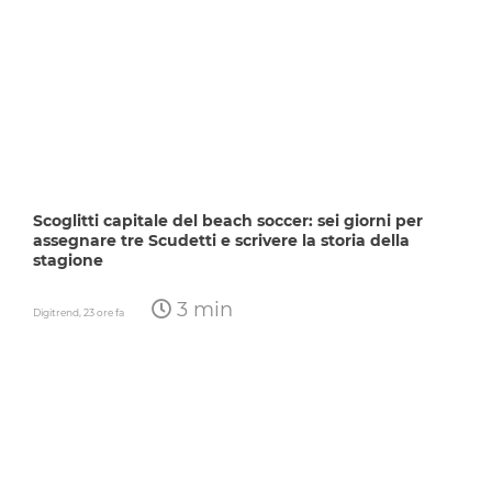
Scoglitti capitale del beach soccer: sei giorni per
assegnare tre Scudetti e scrivere la storia della
stagione
3 min
Digitrend,
23 ore fa