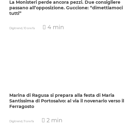
La Monisteri perde ancora pezzi. Due consigliere
passano all’opposizione. Guccione: “dimettiamoci
tutti”
4 min
Digitrend,
10 ore fa
Marina di Ragusa si prepara alla festa di Maria
Santissima di Portosalvo: al via il novenario verso il
Ferragosto
2 min
Digitrend,
11 ore fa