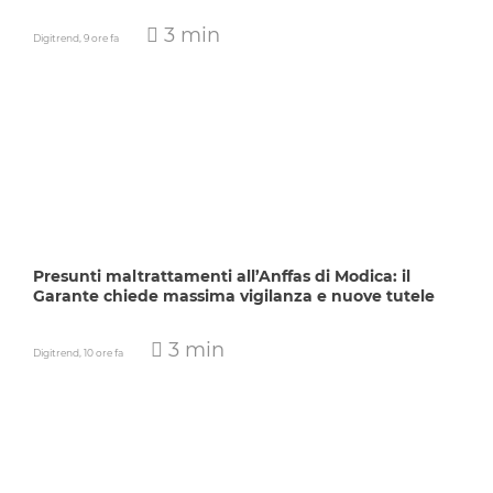
3 min
Digitrend,
9 ore fa
Presunti maltrattamenti all’Anffas di Modica: il
Garante chiede massima vigilanza e nuove tutele
3 min
Digitrend,
10 ore fa