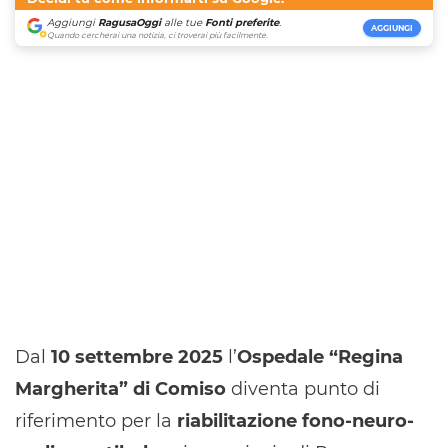
Aggiungi
RagusaOggi
alle tue
Fonti preferite
.
AGGIUNGI
Quando cercherai una notizia, ci troverai più facilmente.
Dal
10 settembre 2025
l’
Ospedale “Regina
Margherita” di Comiso
diventa punto di
riferimento per la
riabilitazione fono-neuro-