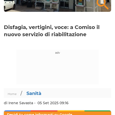
Disfagia, vertigini, voce: a Comiso il
nuovo servizio di riabilitazione
/
Sanità
Home
di Irene Savasta -
05 Set 2025 09:16
Decidi tu come informarti su Google.