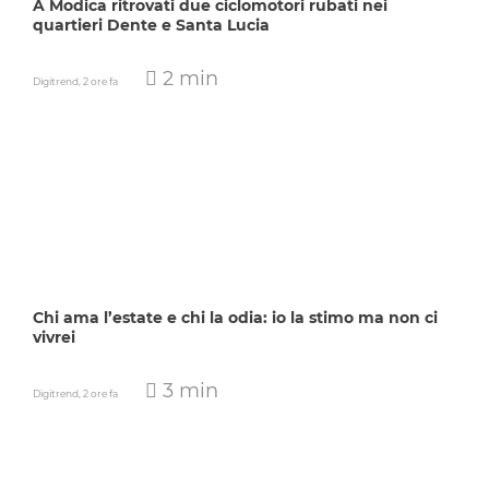
A Modica ritrovati due ciclomotori rubati nei
quartieri Dente e Santa Lucia
2 min
Digitrend,
2 ore fa
Chi ama l’estate e chi la odia: io la stimo ma non ci
vivrei
3 min
Digitrend,
2 ore fa