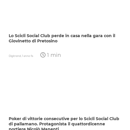
Lo Scicli Social Club perde in casa nella gara con il
Giovinetto di Pretosino
1 min
Digitrend,
1 anno fa
Poker di vittorie consecutive per lo Scicli Social Club
di pallamano. Protagonista il quattordicenne
portiere Nicolò Manenti