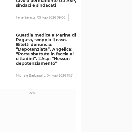
tavolo permanente tra ASP,
sindaci e sindacati
Irene Savasta,
05 Ago 2026 09:00
Guardia medica a Marina di
Ragusa, scoppia il caso.
Bitetti denuncia:
“Depotenziata”, Angelica:
“Porte sbattute in faccia ai
cittadini”. L’Asp: “Nessun
depotenziamento”
Michele Barbagallo,
04 Ago 2026 10:31