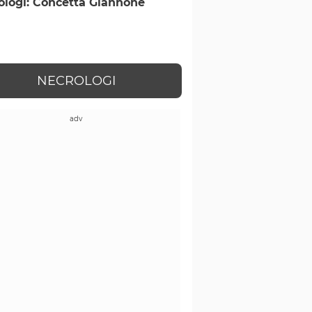
ologi: Concetta Giannone
NECROLOGI