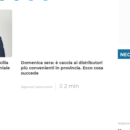
NEC
cilia
Domenica sera: è caccia ai distributori
niale
più convenienti in provincia. Ecco cosa
succede
2 min
Digitrend,
2 settimane fa
redazio