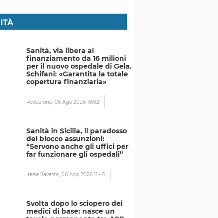
ITÀ
Sanità, via libera al
finanziamento da 16 milioni
per il nuovo ospedale di Gela.
Schifani: «Garantita la totale
copertura finanziaria»
Redazione,
06 Ago 2026 18:02
Sanità in Sicilia, il paradosso
del blocco assunzioni:
“Servono anche gli uffici per
far funzionare gli ospedali”
Irene Savasta,
06 Ago 2026 11:40
Svolta dopo lo sciopero dei
medici di base: nasce un