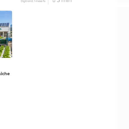
3 min
Digitrend,
1 mese fa
n
miche