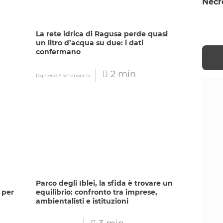
Necr
La rete idrica di Ragusa perde quasi
un litro d’acqua su due: i dati
confermano
2 min
Digitrend,
4 settimane fa
Parco degli Iblei, la sfida è trovare un
 per
equilibrio: confronto tra imprese,
ambientalisti e istituzioni