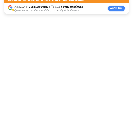
Aggiungi
RagusaOggi
alle tue
Fonti preferite
.
AGGIUNGI
Quando cercherai una notizia, ci troverai più facilmente.