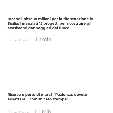
Incendi, oltre 18 milioni per la riforestazione in
Sicilia: finanziati 15 progetti per ricostruire gli
ecosistemi danneggiati dal fuoco
2 min
Digitrend,
15 ore fa
Riserva o porto di mare? “Pazienza, dovete
aspettare il comunicato stampa”
1 min
Digitrend,
22 ore fa