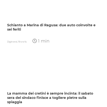
Schianto a Marina di Ragusa: due auto coinvolte e
sei feriti
1 min
Digitrend,
19 ore fa
La mamma dei cretini è sempre incinta: il sabato
sera del sindaco finisce a togliere pietre sulla
spiaggia