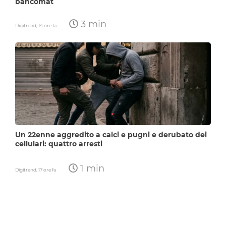
bancomat
3 min
Digitrend,
14 ore fa
Un 22enne aggredito a calci e pugni e derubato dei
cellulari: quattro arresti
1 min
Digitrend,
17 ore fa