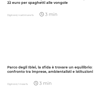
22 euro per spaghetti alle vongole
3 min
Digitrend,
4 settimane fa
Parco degli Iblei, la sfida è trovare un equilibrio:
confronto tra imprese, ambientalisti e istituzioni
3 min
Digitrend,
1 mese fa