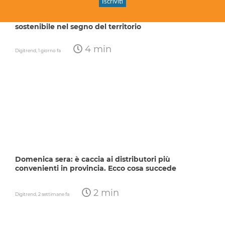
Per Banca Agricola Popolare di Sicilia semestre
record: solidità patrimoniale al 25,3% e crescita
sostenibile nel segno del territorio
4 min
Digitrend,
1 giorno fa
Domenica sera: è caccia ai distributori più
convenienti in provincia. Ecco cosa succede
2 min
Digitrend,
2 settimane fa