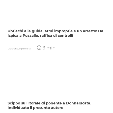
Ubriachi alla guida, armi improprie e un arresto: Da
Ispica a Pozzallo, raffica di controlli
3 min
Digitrend,
1 giorno fa
Scippo sul litorale di ponente a Donnalucata.
Individuato il presunto autore