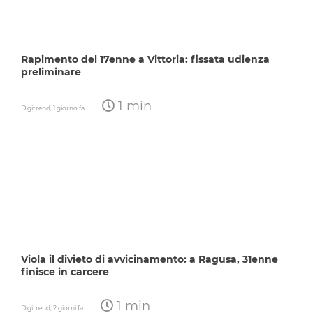
Rapimento del 17enne a Vittoria: fissata udienza
preliminare
1 min
Digitrend,
1 giorno fa
Viola il divieto di avvicinamento: a Ragusa, 31enne
finisce in carcere
1 min
Digitrend,
2 giorni fa