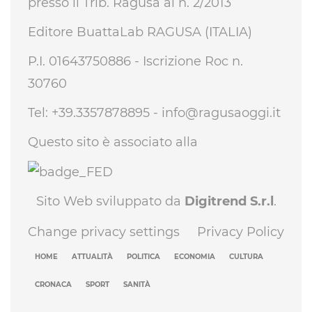
presso il Trib. Ragusa al n. 2/2013
Editore BuattaLab RAGUSA (ITALIA)
P.I. 01643750886 - Iscrizione Roc n.
30760
Tel: +39.3357878895 -
info@ragusaoggi.it
Questo sito è associato alla
Sito Web sviluppato da
Digitrend S.r.l
.
Change privacy settings
Privacy Policy
HOME
ATTUALITÀ
POLITICA
ECONOMIA
CULTURA
CRONACA
SPORT
SANITÀ