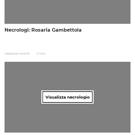
Necrologi: Rosaria Gambettola
redazione
4 anni fa
1 min
Visualizza necrologio