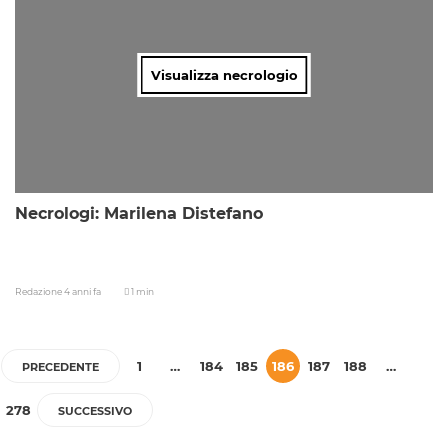
Visualizza necrologio
Necrologi: Marilena Distefano
Redazione
4 anni fa
1 min
1
…
184
185
186
187
188
…
PRECEDENTE
278
SUCCESSIVO