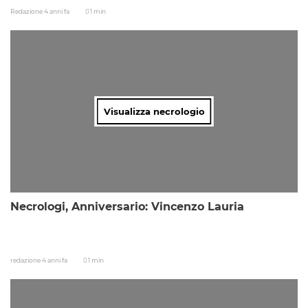
Redazione
4 anni fa
1 min
Visualizza necrologio
Necrologi, Anniversario: Vincenzo Lauria
redazione
4 anni fa
1 min