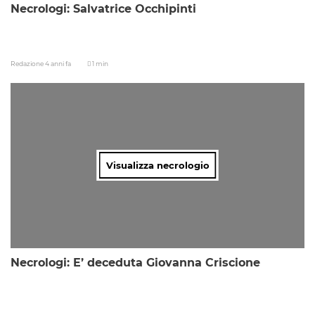
Necrologi: Salvatrice Occhipinti
Redazione
4 anni fa
1 min
Visualizza necrologio
Necrologi: E’ deceduta Giovanna Criscione