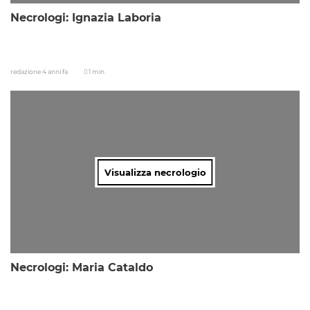
Necrologi: Ignazia Laboria
redazione
4 anni fa
1 min
Visualizza necrologio
Necrologi: Maria Cataldo