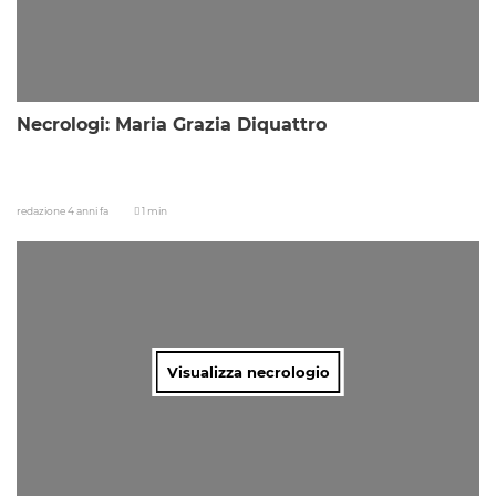
Necrologi: Maria Grazia Diquattro
redazione
4 anni fa
1 min
Visualizza necrologio