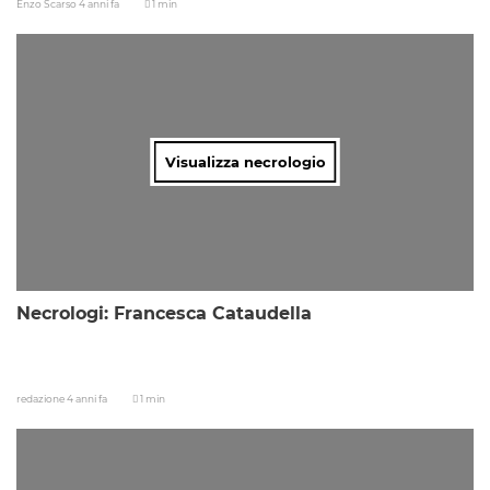
Enzo Scarso
4 anni fa
1 min
Visualizza necrologio
Necrologi: Francesca Cataudella
redazione
4 anni fa
1 min