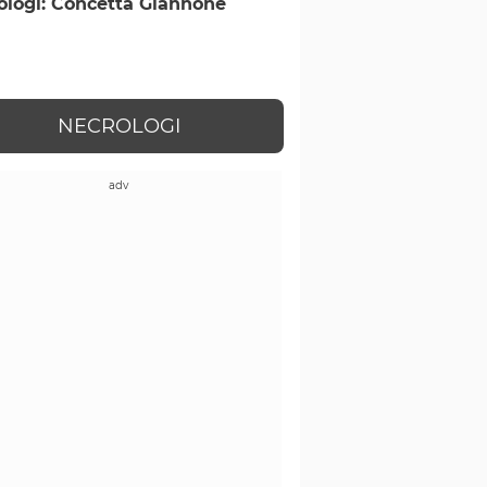
ologi: Concetta Giannone
NECROLOGI