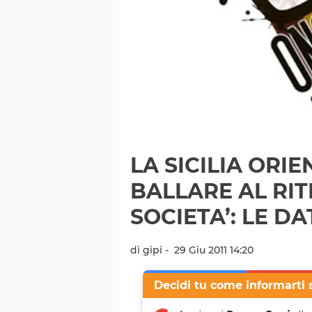
LA SICILIA ORI
BALLARE AL RI
SOCIETA’: LE D
di gipi -
29 Giu 2011 14:20
Decidi tu come informarti 