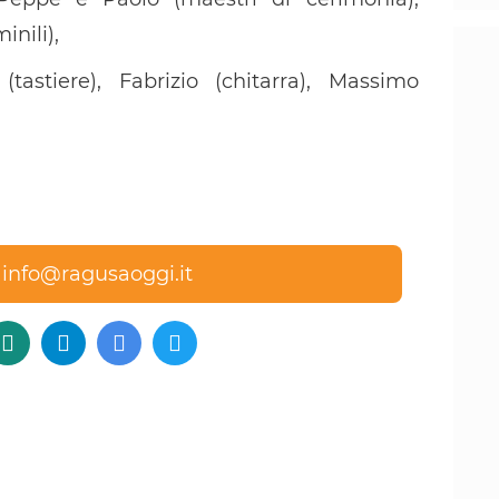
nili),
 (tastiere), Fabrizio (chitarra), Massimo
a
info@ragusaoggi.it