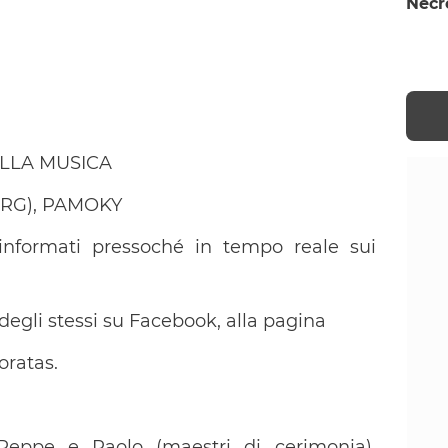
Necr
ELLA MUSICA
 (RG), PAMOKY
e informati pressoché in tempo reale sui
 degli stessi su Facebook, alla pagina
ratas.
Peppe e Paolo (maestri di cerimonia),