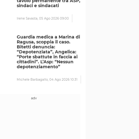
tavolo permanente tra ASP,
sindaci e sindacati
Irene Savasta,
05 Ago 2026 09:00
Guardia medica a Marina di
Ragusa, scoppia il caso.
Bitetti denuncia:
“Depotenziata”, Angelica:
“Porte sbattute in faccia ai
cittadini”. L’Asp: “Nessun
depotenziamento”
Michele Barbagallo,
04 Ago 2026 10:31