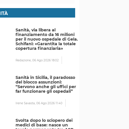
ITÀ
Sanità, via libera al
finanziamento da 16 milioni
per il nuovo ospedale di Gela.
Schifani: «Garantita la totale
copertura finanziaria»
Redazione,
06 Ago 2026 18:02
Sanità in Sicilia, il paradosso
del blocco assunzioni:
“Servono anche gli uffici per
far funzionare gli ospedali”
Irene Savasta,
06 Ago 2026 11:40
Svolta dopo lo sciopero dei
medici di base: nasce un