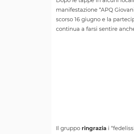
Dopo le tappe in alcuni locali 
manifestazione “APQ Giovani 
scorso 16 giugno e la parteci
continua a farsi sentire anche
Il gruppo
ringrazia
i “fedelis