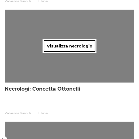
Redazione
8 anni fa
1 min
Visualizza necrologio
Necrologi: Concetta Ottonelli
Redazione
8 anni fa
1 min