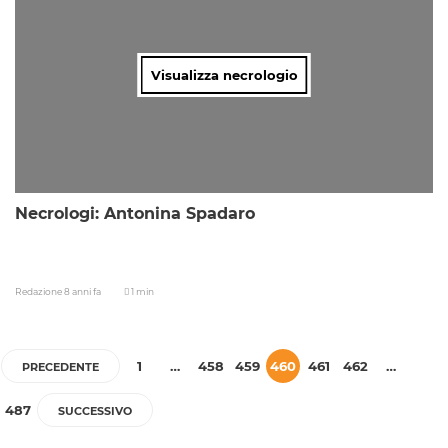
Visualizza necrologio
Necrologi: Antonina Spadaro
Redazione
8 anni fa
1 min
1
…
458
459
460
461
462
…
PRECEDENTE
487
SUCCESSIVO