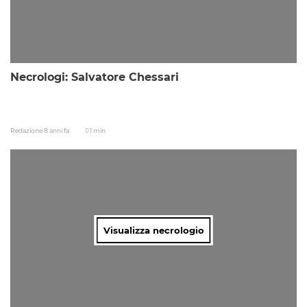
Necrologi: Salvatore Chessari
Redazione
8 anni fa
1 min
Visualizza necrologio