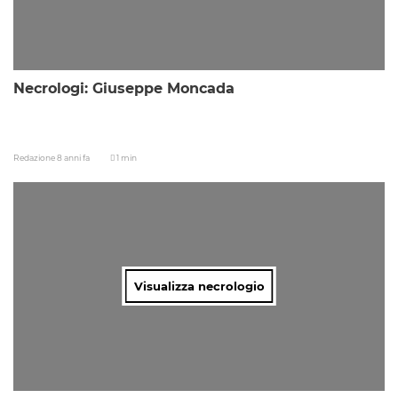
Necrologi: Giuseppe Moncada
Redazione
8 anni fa
1 min
Visualizza necrologio