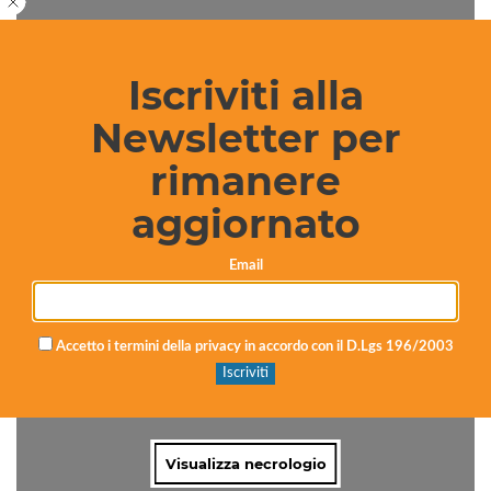
Visualizza necrologio
Iscriviti alla
Newsletter per
rimanere
aggiornato
Necrologi: Lidia Maria Campione
Email
Redazione
8 anni fa
1 min
Accetto i termini della privacy in accordo con il D.Lgs 196/2003
Visualizza necrologio