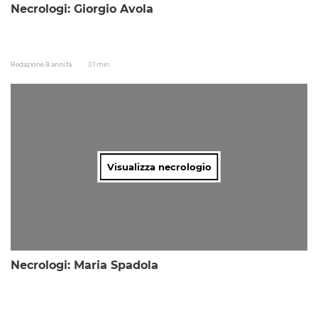
Necrologi: Giorgio Avola
Redazione
8 anni fa
1 min
Visualizza necrologio
Necrologi: Maria Spadola