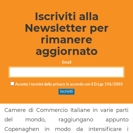
Iscriviti alla
Newsletter per
rimanere
aggiornato
Email
Si è pure valutata la possibilità che alcuni dei
Accetto i termini della privacy in accordo con il D.Lgs 196/2003
laureati di lingue, che presto fruiranno delle
borse di studio di tirocinio all’estero presso le
Camere di Commercio Italiane in varie parti
del mondo, raggiungano appunto
Copenaghen in modo da intensificare i