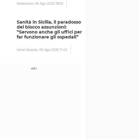
Redazione,
06 Ago 2026 18:02
Sanità in Sicilia, il paradosso
del blocco assunzioni:
“Servono anche gli uffici per
far funzionare gli ospedali”
Irene Savasta,
06 Ago 2026 11:40