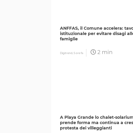
ANFFAS, il Comune accelera: tav
istituzionale per evitare disagi all
famiglie
2 min
Digitrend,
5 ore fa
A Playa Grande lo chalet-solariu
prende forma ma continua a cres
protesta dei villeggianti