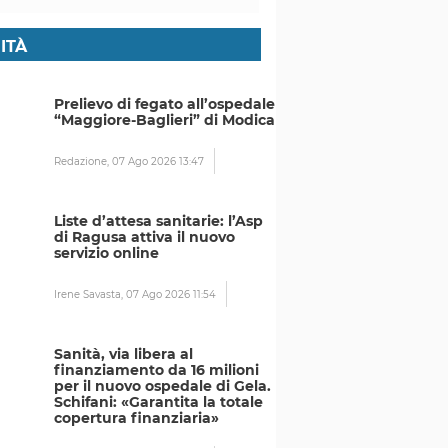
ITÀ
Prelievo di fegato all’ospedale
“Maggiore-Baglieri” di Modica
Redazione,
07 Ago 2026 13:47
Liste d’attesa sanitarie: l’Asp
di Ragusa attiva il nuovo
servizio online
Irene Savasta,
07 Ago 2026 11:54
Sanità, via libera al
finanziamento da 16 milioni
per il nuovo ospedale di Gela.
Schifani: «Garantita la totale
copertura finanziaria»