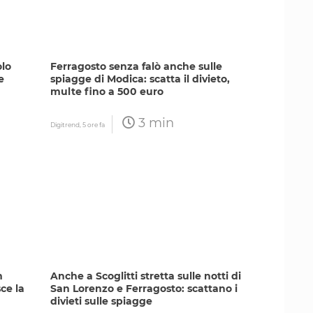
olo
Ferragosto senza falò anche sulle
e
spiagge di Modica: scatta il divieto,
multe fino a 500 euro
3 min
Digitrend,
5 ore fa
m
Anche a Scoglitti stretta sulle notti di
ce la
San Lorenzo e Ferragosto: scattano i
divieti sulle spiagge