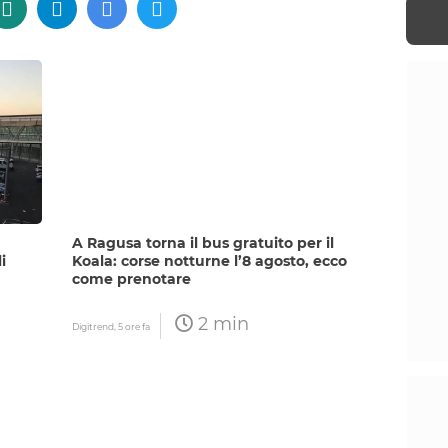
A Ragusa torna il bus gratuito per il
i
Koala: corse notturne l’8 agosto, ecco
come prenotare
2 min
Digitrend,
5 ore fa