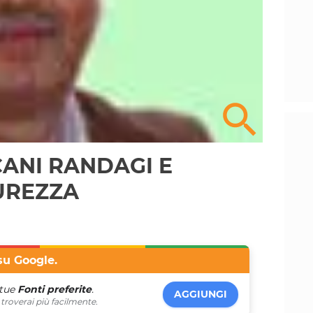
CANI RANDAGI E
UREZZA
su Google.
 tue
Fonti preferite
.
AGGIUNGI
troverai più facilmente.