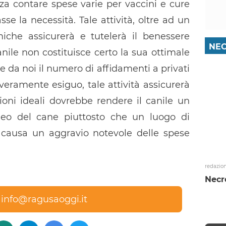
nza contare spese varie per vaccini e cure
se la necessità. Tale attività, oltre ad un
iche assicurerà e tutelerà il benessere
NEC
canile non costituisce certo la sua ottimale
 da noi il numero di affidamenti a privati
 veramente esiguo, tale attività assicurerà
ioni ideali dovrebbe rendere il canile un
neo del cane piuttosto che un luogo di
 causa un aggravio notevole delle spese
redazio
Necr
a
info@ragusaoggi.it