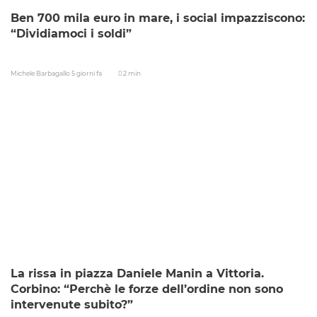
Ben 700 mila euro in mare, i social impazziscono:
“Dividiamoci i soldi”
Michele Barbagallo
5 giorni fa
2 min
La rissa in piazza Daniele Manin a Vittoria.
Corbino: “Perchè le forze dell’ordine non sono
intervenute subito?”