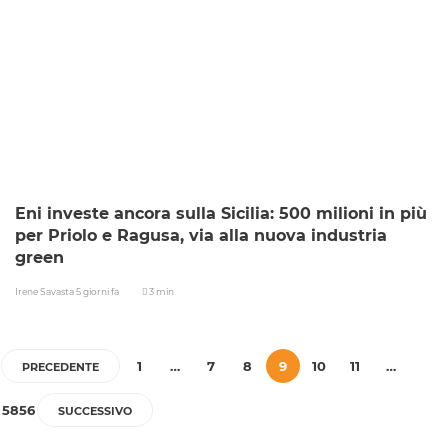
Eni investe ancora sulla Sicilia: 500 milioni in più
per Priolo e Ragusa, via alla nuova industria
green
Irene Savasta
5 giorni fa
3 min
1
…
7
8
9
10
11
…
PRECEDENTE
5856
SUCCESSIVO