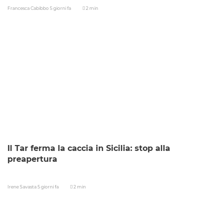
Francesca Cabibbo
5 giorni fa
2 min
Il Tar ferma la caccia in Sicilia: stop alla
preapertura
Irene Savasta
5 giorni fa
2 min