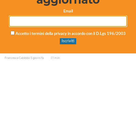
Email
Fra Alessandro Labita è diacono: l’ordinazione del
Accetto i termini della privacy in accordo con il D.Lgs 196/2003
frate di Chiaramonte Gulfi stamattina a Canicattì
Francesca Cabibbo
5 giorni fa
1 min