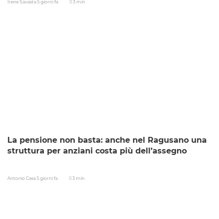
Irene Savasta
5 giorni fa
3 min
La pensione non basta: anche nel Ragusano una
struttura per anziani costa più dell’assegno
Antonio Casa
5 giorni fa
3 min